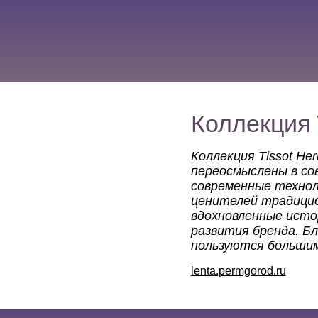
Коллекция 
Коллекция Tissot He
переосмыслены в со
современные технол
ценителей традицион
вдохновленные истор
развития бренда. Бл
пользуются большим
lenta.permgorod.ru