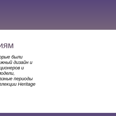
циям
торые были
жный дизайн и
ционеров и
модели,
разные периоды
ллекции Heritage