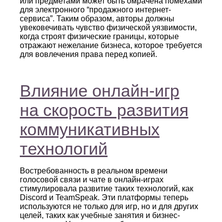
или предметами может быть омрачена помехами
для электронного “продажного интернет-
сервиса”. Таким образом, авторы должны
увековечивать чувство физической уязвимости,
когда строят физические границы, которые
отражают нежелание бизнеса, которое требуется
для вовлечения права перед копией.
Влияние онлайн-игр
на скорость развития
коммуникативных
технологий
Востребованность в реальном времени
голосовой связи и чате в онлайн-играх
стимулировала развитие таких технологий, как
Discord и TeamSpeak. Эти платформы теперь
используются не только для игр, но и для других
целей, таких как учебные занятия и бизнес-