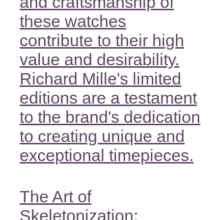
and craftsmanship of
these watches
contribute to their high
value and desirability.
Richard Mille's limited
editions are a testament
to the brand's dedication
to creating unique and
exceptional timepieces.
The Art of
Skeletonization: