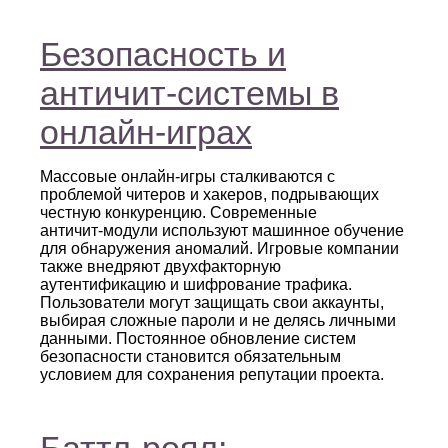
Безопасность и
античит‑системы в
онлайн‑играх
Массовые онлайн‑игры сталкиваются с
проблемой читеров и хакеров, подрывающих
честную конкуренцию. Современные
античит‑модули используют машинное обучение
для обнаружения аномалий. Игровые компании
также внедряют двухфакторную
аутентификацию и шифрование трафика.
Пользователи могут защищать свои аккаунты,
выбирая сложные пароли и не делясь личными
данными. Постоянное обновление систем
безопасности становится обязательным
условием для сохранения репутации проекта.