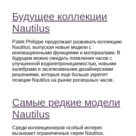
Будущее коллекции
Nautilus
Patek Philippe продолжает развивать коллекцию
Nautilus, выпуская новые модели с
инновационными функциями и материалами. В
будущем можно ожидать появления часов с
улучшенной водонепроницаемостью, новыми
калибрами и эксклюзивными дизайнерскими
решениями, которые еще больше укрепят
позиции Nautilus на рынке роскошных часов.
Самые редкие модели
Nautilus
Среди коллекционеров особый интерес
вызывают ограниченные серии Nautilus.