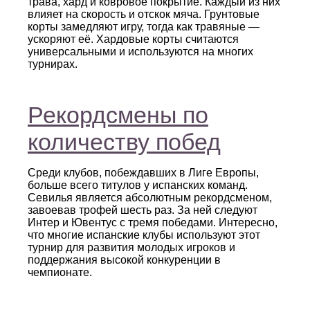
трава, хард и ковровое покрытие. Каждый из них
влияет на скорость и отскок мяча. Грунтовые
корты замедляют игру, тогда как травяные —
ускоряют её. Хардовые корты считаются
универсальными и используются на многих
турнирах.
Рекордсмены по
количеству побед
Среди клубов, побеждавших в Лиге Европы,
больше всего титулов у испанских команд.
Севилья является абсолютным рекордсменом,
завоевав трофей шесть раз. За ней следуют
Интер и Ювентус с тремя победами. Интересно,
что многие испанские клубы используют этот
турнир для развития молодых игроков и
поддержания высокой конкуренции в
чемпионате.