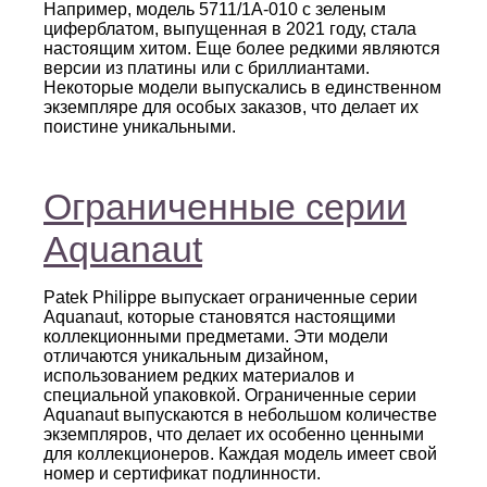
Например, модель 5711/1A-010 с зеленым
циферблатом, выпущенная в 2021 году, стала
настоящим хитом. Еще более редкими являются
версии из платины или с бриллиантами.
Некоторые модели выпускались в единственном
экземпляре для особых заказов, что делает их
поистине уникальными.
Ограниченные серии
Aquanaut
Patek Philippe выпускает ограниченные серии
Aquanaut, которые становятся настоящими
коллекционными предметами. Эти модели
отличаются уникальным дизайном,
использованием редких материалов и
специальной упаковкой. Ограниченные серии
Aquanaut выпускаются в небольшом количестве
экземпляров, что делает их особенно ценными
для коллекционеров. Каждая модель имеет свой
номер и сертификат подлинности.