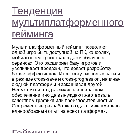
Тенденция
мультиплатформенного
гейминга
Мультиплатформенный гейминг позволяет
одной игре быть доступной на ПК, консолях,
мобильных устройствах и даже облачных
сервисах. Это расширяет базу игроков и
увеличивает продажи, что делает разработку
более эффективной. Игры могут использоваться
в режиме cross-save и cross-progression, начиная
с одной платформы и заканчивая другой.
Несмотря на это, различия в аппаратном
обеспечении иногда вынуждают жертвовать
качеством графики или производительностью.
Современные разработки создают максимально
единообразный опыт на всех платформах.