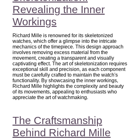
Revealing the Inner
Workings
Richard Mille is renowned for its skeletonized
watches, which offer a glimpse into the intricate
mechanics of the timepiece. This design approach
involves removing excess material from the
movement, creating a transparent and visually
captivating effect. The art of skeletonization requires
exceptional skill and precision, as each component
must be carefully crafted to maintain the watch's
functionality. By showcasing the inner workings,
Richard Mille highlights the complexity and beauty
of its movements, appealing to enthusiasts who
appreciate the art of watchmaking.
The Craftsmanship
Behind Richard Mille