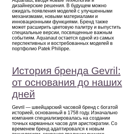
Aquanaut, вводя новые технологии и
дизайнерские решения. В будущем можно
ожидать появления моделей с улучшенными
механизмами, новыми материалами и
инновационными функциями. Бренд также
может расширить цветовую палитру и выпустить
специальные версии, посвященные важным
событиям. Aquanaut остается одной из самых
перспективных и востребованных моделей в
портфолио Patek Philippe.
История бренда Gevril:
от основания до наших
дней
Gevril — швейцарский часовой бренд с богатой
историей, основанный в 1758 году. Изначально
компания специализировалась на создании
точных карманных часов для аристократии. Со
временем бренд адаптировался к новым