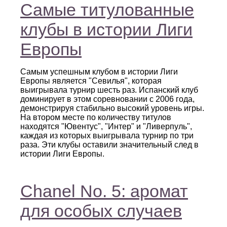
Самые титулованные
клубы в истории Лиги
Европы
Самым успешным клубом в истории Лиги
Европы является "Севилья", которая
выигрывала турнир шесть раз. Испанский клуб
доминирует в этом соревновании с 2006 года,
демонстрируя стабильно высокий уровень игры.
На втором месте по количеству титулов
находятся "Ювентус", "Интер" и "Ливерпуль",
каждая из которых выигрывала турнир по три
раза. Эти клубы оставили значительный след в
истории Лиги Европы.
Chanel No. 5: аромат
для особых случаев