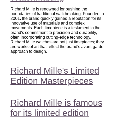
Richard Mille is renowned for pushing the
boundaries of traditional watchmaking. Founded in
2001, the brand quickly gained a reputation for its
innovative use of materials and complex
movements. Each timepiece is a testament to the
brand's commitment to precision and durability,
often incorporating cutting-edge technology.
Richard Mille watches are not just timepieces; they
are works of art that reflect the brand's avant-garde
approach to design.
Richard Mille's Limited
Edition Masterpieces
Richard Mille is famous
for its limited edition