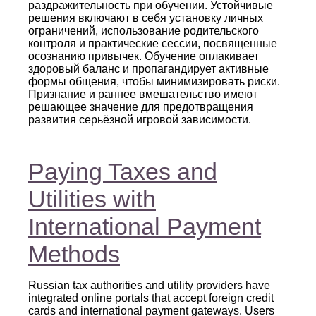
раздражительность при обучении. Устойчивые
решения включают в себя установку личных
ограничений, использование родительского
контроля и практические сессии, посвященные
осознанию привычек. Обучение оплакивает
здоровый баланс и пропагандирует активные
формы общения, чтобы минимизировать риски.
Признание и раннее вмешательство имеют
решающее значение для предотвращения
развития серьёзной игровой зависимости.
Paying Taxes and
Utilities with
International Payment
Methods
Russian tax authorities and utility providers have
integrated online portals that accept foreign credit
cards and international payment gateways. Users